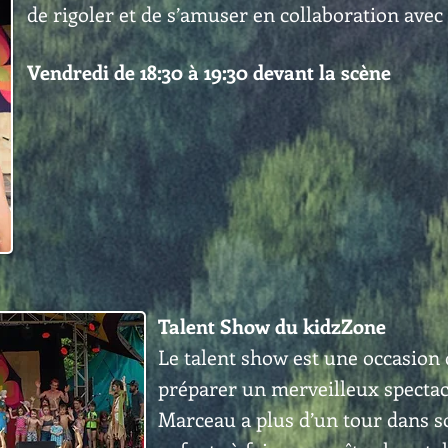
de rigoler et de s’amuser en collaboration avec l
Vendredi de 18:30 à 19:30 devant la scène
Talent Show du kidzZone
Le talent show est une occasion 
préparer un merveilleux spectacl
Marceau a plus d’un tour dans s