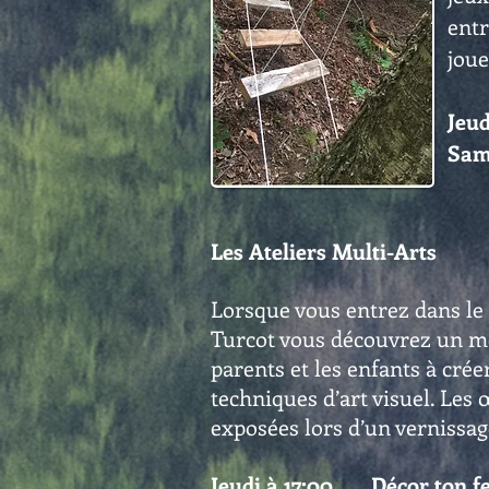
entr
joue
Jeud
Sam
Les Ateliers Multi-Arts
Lorsque vous entrez dans le
Turcot vous découvrez un mo
parents et les enfants à crée
techniques d’art visuel. Les 
exposées lors d’un vernissage 
Jeudi à 17:00 Décor ton fe