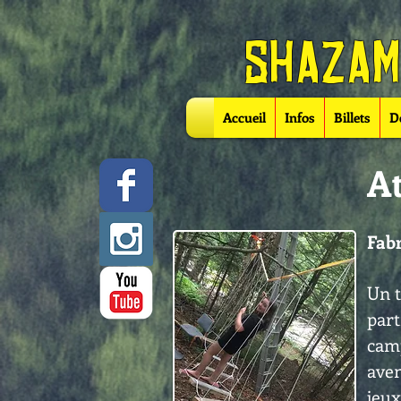
ShazamF
Accueil
Infos
Billets
D
At
Fabr
Un t
part
cam
aven
jeux