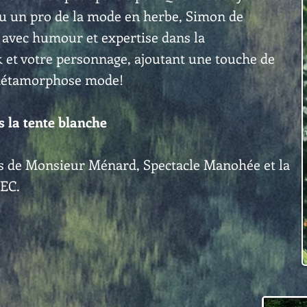
e ou un pro de la mode en herbe, Simon de
avec humour et expertise dans la
k et votre personnage, ajoutant une touche de
e métamorphose mode!
s la tente blanche
ess de Monsieur Ménard, Spectacle Manohée et la
VEC.