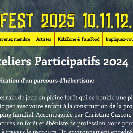
est 2025 10.11.12.
evenez membre
Artistes
KidzZone & FamFood
Impliquez-vo
eliers Participatifs 2024
ication d’un parcours d'hébertisme
errain de jeux en pleine forêt qui se bonifie une pi
iciper avec votre enfant à la construction de la pr
ping familial. Accompagnée par Christine Gascon
tures en forêt et ébéniste de profession, vous p
 à travers le parcours. Un environnement encadré 