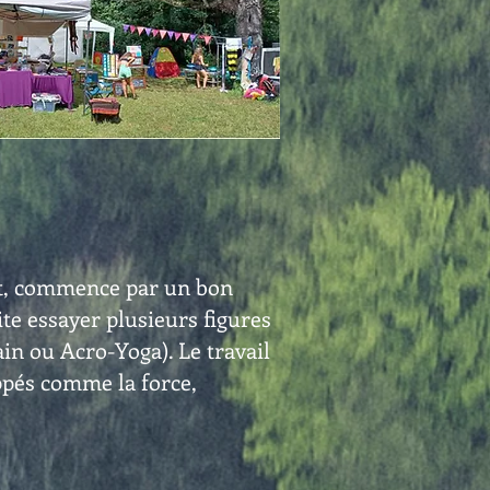
est, commence par un bon
te essayer plusieurs figures
in ou Acro-Yoga). Le travail
oppés comme la force,