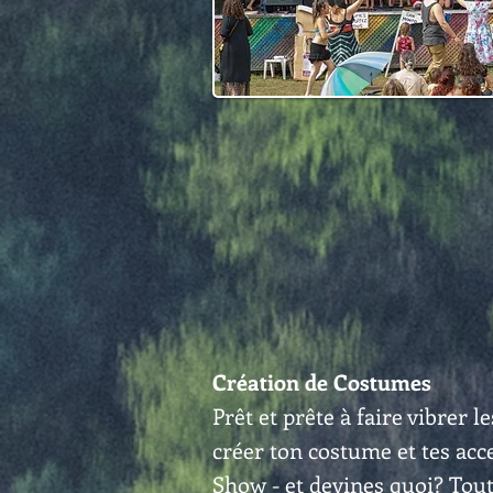
Création de Costumes
Prêt et prête à faire vibrer l
créer ton costume et tes acc
Show - et devines quoi? Tou