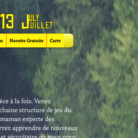
13
J
u
ly
u
i
llet
us
Navette Gratuite
Carte
èce à la fois. Venez
ochaine structure de jeu du
, maman experte des
ourrez apprendre de nouveaux
et sécuritaire où nous nous