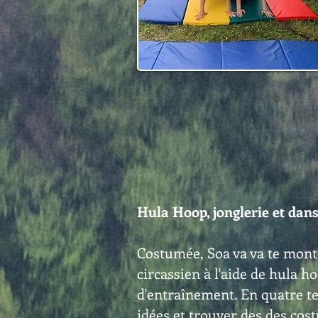
Hula Hoop, jonglerie et dan
Costumée, Soa va va te mon
circassien à l'aide de hula h
d'entraînement. En quatre te
idées et trouver des des cos