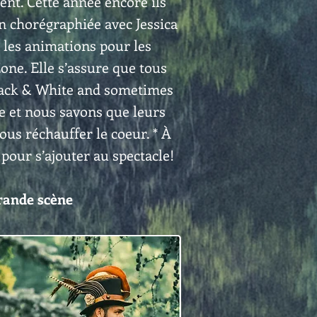
lent. Cette année encore ils
 chorégraphiée avec Jessica
 les animations pour les
one. Elle s’assure que tous
 Black & White and sometimes
e et nous savons que leurs
us réchauffer le coeur. * À
 pour s’ajouter au spectacle!
grande scène