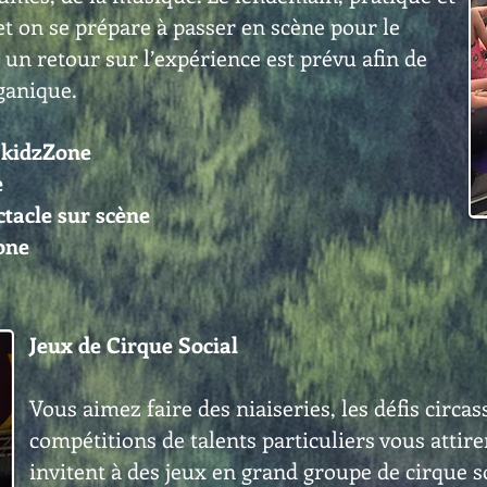
 on se prépare à passer en scène pour le
 un retour sur l’expérience est prévu afin de
ganique.
u kidzZone
e
ctacle sur scène
one
Jeux de Cirque Social
Vous aimez faire des niaiseries, les défis circa
compétitions de talents particuliers vous attire
invitent à des jeux en grand groupe de cirque s