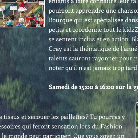
enfants à faire connaître leur ta
pourront apprendre une chanson
Bourque qui est spécialisée dans
petits et coordonne tout le kidzZ
se sentent inclus et en action.
Gray est la thématique de l’anné
talents sauront rayonner pour no
noter qu’il n’est jamais trop tard
Samedi de 15:00 à 16:00 sur la 
es tissus et secouer les paillettes? Tu pourras y
essoires qui feront sensation lors du Fashion
t le monde peut participer! Que vous soyez un