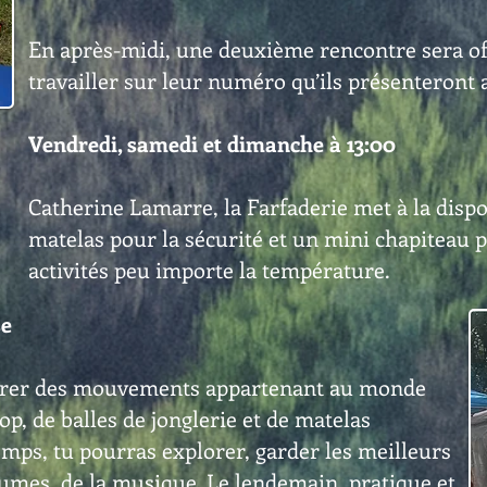
En après-midi, une deuxième rencontre sera of
travailler sur leur numéro qu’ils présenteront
Vendredi, samedi et dimanche à 13:00
Catherine Lamarre, la Farfaderie met à la dispo
matelas pour la sécurité et un mini chapiteau 
activités peu importe la température.
se
trer des mouvements appartenant au monde
oop, de balles de jonglerie et de matelas
mps, tu pourras explorer, garder les meilleurs
tumes, de la musique. Le lendemain, pratique et